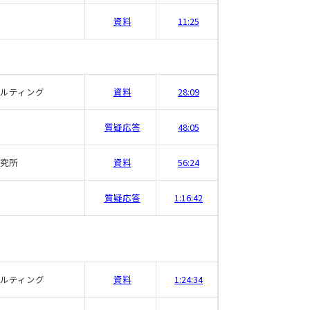
資料
11:25
サルティング
資料
28:09
質疑応答
48:05
究所
資料
56:24
質疑応答
1:16:42
サルティング
資料
1:24:34