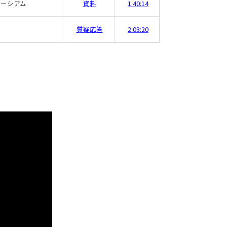
ソーシアム
資料
1:40:14
質疑応答
2:03:20