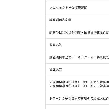
プロジェクト全体概要説明
調査項目①②③
調査項目①③海外制度・国際標準化動向
質疑応答
調査項目②全体アーキテクチャ・要素技
質疑応答
研究開発項目①（３）ドローンの１対多
研究開発項目①（４）ドローンの１対多
ドローンの多数機同時運航の普及拡大に