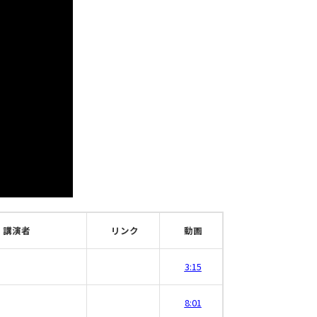
講演者
リンク
動画
3:15
8:01