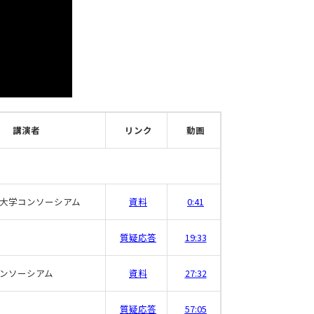
講演者
リンク
動画
大学コンソーシアム
資料
0:41
質疑応答
19:33
ンソーシアム
資料
27:32
質疑応答
57:05