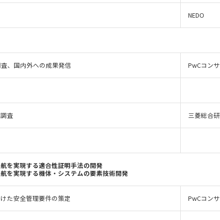
NEDO
調査、国内外への成果発信
PwCコン
術調査
三菱総合研
運航を実現する適合性証明手法の開発
運航を実現する機体・システムの要素技術開発
向けた安全管理要件の策定
PwCコン