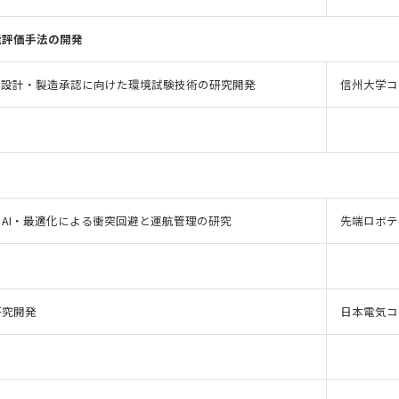
能評価手法の開発
の設計・製造承認に向けた環境試験技術の研究開発
信州大学コ
AI・最適化による衝突回避と運航管理の研究
先端ロボテ
研究開発
日本電気コ