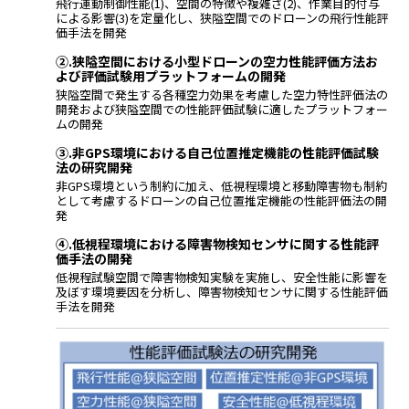
飛行運動制御性能(1)、空間の特徴や複雑さ(2)、作業目的付与
による影響(3)を定量化し、狭隘空間でのドローンの飛行性能評
価手法を開発
②.狭隘空間における小型ドローンの空力性能評価方法お
よび評価試験用プラットフォームの開発
狭隘空間で発生する各種空力効果を考慮した空力特性評価法の
開発および狭隘空間での性能評価試験に適したプラットフォー
ムの開発
③.非GPS環境における自己位置推定機能の性能評価試験
法の研究開発
非GPS環境という制約に加え、低視程環境と移動障害物も制約
として考慮するドローンの自己位置推定機能の性能評価法の開
発
④.低視程環境における障害物検知センサに関する性能評
価手法の開発
低視程試験空間で障害物検知実験を実施し、安全性能に影響を
及ぼす環境要因を分析し、障害物検知センサに関する性能評価
手法を開発