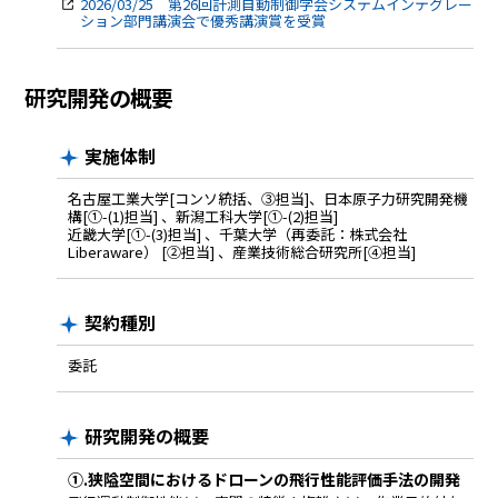
2026/03/25 第26回計測自動制御学会システムインテグレー
ション部門講演会で優秀講演賞を受賞
研究開発の概要
実施体制
名古屋工業大学[コンソ統括、③担当]、日本原子力研究開発機
構[①-(1)担当] 、新潟工科大学[①-(2)担当]
近畿大学[①-(3)担当] 、千葉大学（再委託：株式会社
Liberaware） [②担当] 、産業技術総合研究所[④担当]
契約種別
委託
研究開発の概要
①.狭隘空間におけるドローンの飛行性能評価手法の開発