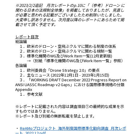
※2023/2/2追記 月次レポートのp.10に「（参考）ドローン に
関わる日本の法規制全体像」を掲載しておりましたが、見直し
が必要と思われる記載がございましたため削除いたしました。
大変申し訳ありません。次月度以降のレポートにあらためて掲
載させて頂く予定です。
レポート目次
総論編
１．欧米のドローン・空飛ぶクルマに関わる制度の体系
２．欧米のドローン・空飛ぶクルマに関わる規制一覧
３．標準化機関のWG及びWork Item一覧(12月更新版)
→（別紙「標準化機関のWG及びWork Item一覧」参照）
各論編
１．欧州委員会「Drone Strategy 2.0」の要点
２．主なニュース (2022年12月1日 - 2023年1月15日)
３．「WORKING DRAFT December 2022 Progress Report on
ANSI UASSC Roadmap v2 Gaps」における国際標準規格の分類
Appendix
１．参考文献
※レポートに記載された内容は調査項目①の最終的な成果を示
すものではありません。
※レポート及び別紙の無断転載を禁止します。
・
ReAMoプロジェクト_海外制度国際標準化動向調査_月次レポ
ート_2022.12.pdf