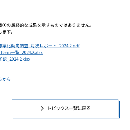
目①の最終的な成果を示すものではありません。
します。
化動向調査_月次レポート_2024.2.pdf
m一覧_2024.2.xlsx
2024.2.xlsx
らから
トピックス一覧に戻る