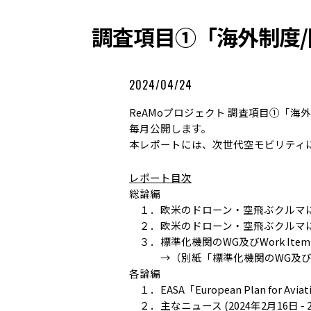
調査項目①「海外制度/
2024/04/24
ReAMoプロジェクト 調査項目①「
毎月公開します。
本レポートには、次世代空モビリティ
レポート目次
総論編
１．欧米のドローン・空飛ぶクルマ
２．欧米のドローン・空飛ぶクルマ
３．標準化機関のWG及びWork Item
→（別紙「標準化機関のWG及びWor
各論編
１．EASA「European Plan for Aviati
２．主なニュース (2024年2月16日 - 2