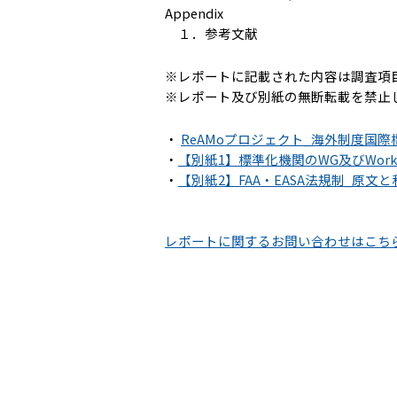
Appendix
１．参考文献
※レポートに記載された内容は調査項
※レポート及び別紙の無断転載を禁止
・
ReAMoプロジェクト_海外制度国際標準
・
【別紙1】標準化機関のWG及びWork Ite
・
【別紙2】FAA・EASA法規制_原文と和訳_
レポートに関するお問い合わせはこち