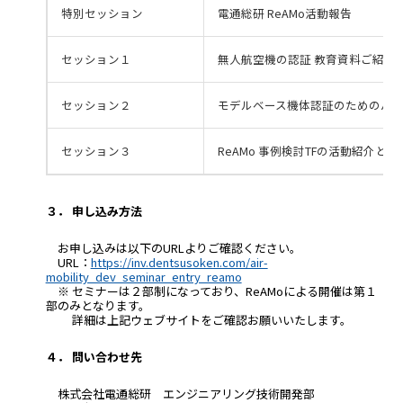
特別セッション
電通総研 ReAMo活動報告
セッション１
無人航空機の認証 教育資料ご紹介
セッション２
モデルベース機体認証のためのバ
セッション３
ReAMo 事例検討TFの活動紹介と
３． 申し込み方法
お申し込みは以下のURLよりご確認ください。
URL：
https://inv.dentsusoken.com/air-
mobility_dev_seminar_entry_reamo
※ セミナーは２部制になっており、ReAMoによる開催は第１
部のみとなります。
詳細は上記ウェブサイトをご確認お願いいたします。
４． 問い合わせ先
株式会社電通総研 エンジニアリング技術開発部