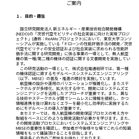
ご案内
１． 目的・趣旨
国立研究開発法人 新エネルギー・産業技術総合開発機構
(NEDO)の「次世代空モビリティの社会実装に向けた実現プロジ
ェクト」(通称：ReAMoプロジェクト)において、東京大学コンソ
ーシアムが実施している「ドローンの性能評価手法の開発／次世
代空モビリティの安全認証および社会実装に求められる性能評
価手法に関する研究開発」に係る事業の一環として、無人航空
機の第一種/第二種の機体の認証に関する文書開発を実施してい
ます。
この研究活動の一環として、株式会社電通総研では、第一種
の機体認証に資するモデルベースシステムズエンジニアリング
（以下、MBSE）の普及・推進の検討を実施しています。
航空機の設計や運用のバリエーションが複雑化し、またステ
ークホルダが多様化、拡大化する中で、開発にはシステムズエ
ンジニアリングを活用したアプローチが重要です。また、異な
る技術やステークホルダ間でシームレスに情報を接続し、かつ
情報連携を抜け漏れなくエラーを最小化し効率的に実施するた
めにモデルベースの導入が重要です。
本セミナーでは、有人航空機の開発保証プロセスの考え方や
取組をベースにどのような開発活動が必要かを学びます。また、
その開発活動プロセスにおいてシステムズエンジニアリングや
MBSEの重要性を確認し、参加者が今後様々な場でこれらの知識
情報をもって議論頂けることを目指します。
是非多くの方のご参加をお待ちしております。