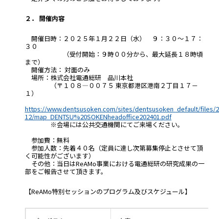
２． 開催内容
開催日時：２０２５年１月２２日（水） ９：３０～１７：
３０
（受付開始：９時００分から、最大延長１８時頃
まで）
開催方法： 対面のみ
場所：株式会社電通総研 品川本社
（〒１０８―００７５ 東京都港区港南２丁目１７－
１）
https://www.dentsusoken.com/sites/dentsusoken_default/files/2
12/map_DENTSU%20SOKENheadoffice202401.pdf
※会場には公共交通機関にてご来場ください。
参加費：無料
参加人数：先着４０名（定員に達し次第募集停止とさせて頂
く可能性がございます）
その他：当日はReAMo事業における電通総研の研究成果の一
部をご報告させて頂きます。
【ReAMo特別セッションのプログラム及びスケジュール】